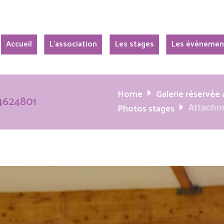
Accueil
L’association
Les stages
Les évènemen
Home
Galerie réservé
4624801
Photos stages
Attachm