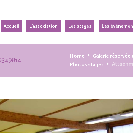
Accueil
L’association
Les stages
Les évènemen
Home
Galerie réservé
9349814
Photos stages
Attachm