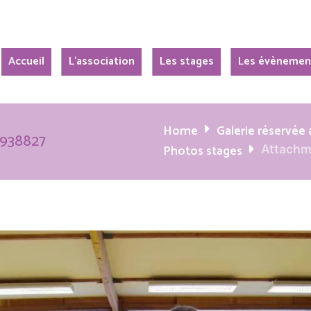
Accueil
L’association
Les stages
Les évènemen
Home
Galerie réservé
0938827
Photos stages
Attachm