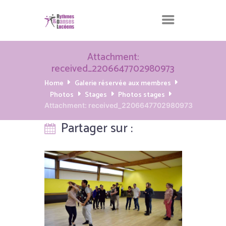
Attachment:
received_2206647702980973
Home
Galerie réservée aux membres
Photos
Stages
Photos stages
Attachment: received_2206647702980973
Partager sur :