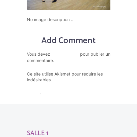
No image description ...
Add Comment
vous connecter
Vous devez
pour publier un
commentaire.
Ce site utilise Akismet pour réduire les
En savoir plus sur la façon dont
indésirables.
les données de vos commentaires sont
traitées
.
SALLE 1