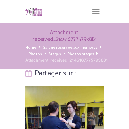
Attachment:
received_2145167775793881
Home
Galerie réservée aux membres
Photos
Stages
Photos stages
Attachment: received_2145167775793881
Partager sur :