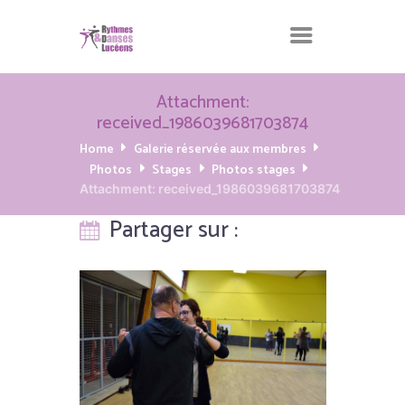
Attachment:
received_1986039681703874
Home
Galerie réservée aux membres
Photos
Stages
Photos stages
Attachment: received_1986039681703874
Partager sur :