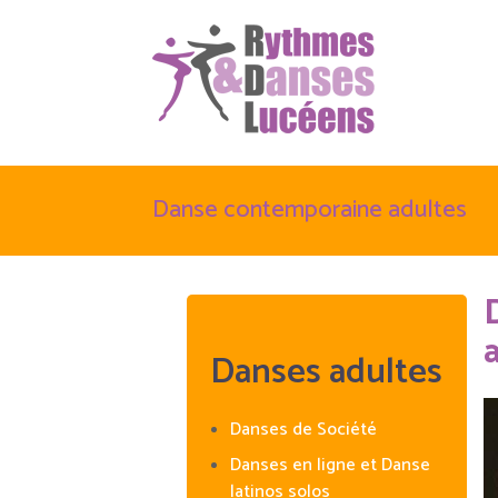
Danse contemporaine adultes
Danses adultes
Danses de Société
Danses en ligne et Danse
latinos solos