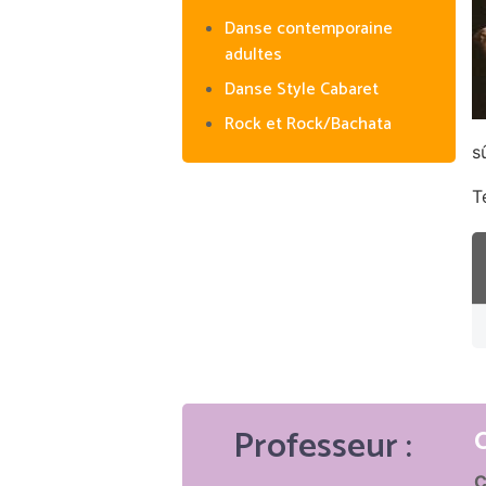
Danse contemporaine
adultes
Danse Style Cabaret
Rock et Rock/Bachata
s
T
Professeur :
C
C