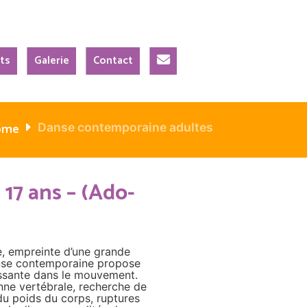
N
ts
Galerie
Contact
o
u
s
é
c
ome
Danse contemporaine adultes
r
i
r
e
17 ans – (Ado-
, empreinte d’une grande
anse contemporaine propose
ssante dans le mouvement.
nne vertébrale, recherche de
n du poids du corps, ruptures