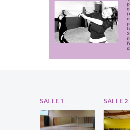
p
c
(
e
p
f
2
n
l
d
SALLE 1
SALLE 2