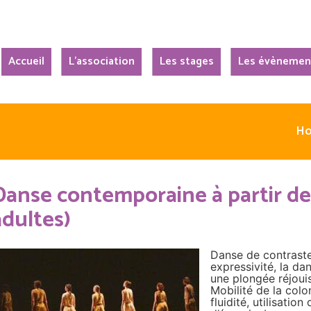
Accueil
L’association
Les stages
Les évènemen
H
Danse contemporaine à partir de 
adultes)
Danse de contraste
expressivité, la d
une plongée réjoui
Mobilité de la colo
fluidité, utilisatio