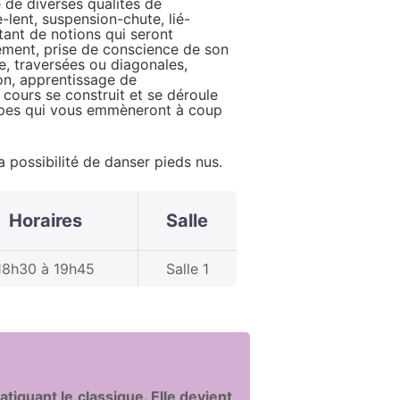
 de diverses qualités de
lent, suspension-chute, lié-
ant de notions qui seront
ment, prise de conscience de son
e, traversées ou diagonales,
ion, apprentissage de
cours se construit et se déroule
apes qui vous emmèneront à coup
a possibilité de danser pieds nus.
Horaires
Salle
18h30 à 19h45
Salle 1
atiquant le classique. Elle devient