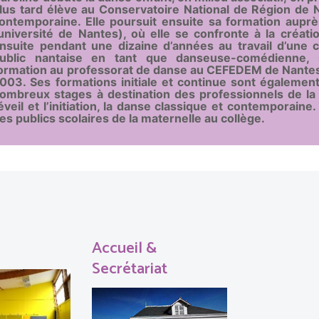
lus tard élève au Conservatoire National de Région de 
ontemporaine. Elle poursuit ensuite sa formation aupr
université de Nantes), où elle se confronte à la créati
nsuite pendant une dizaine d’années au travail d’une 
ublic nantaise en tant que danseuse-comédienne, 
ormation au professorat de danse au CEFEDEM de Nantes 
003. Ses formations initiale et continue sont également
ombreux stages à destination des professionnels de la 
’éveil et l’initiation, la danse classique et contemporain
es publics scolaires de la maternelle au collège.
Accueil &
Secrétariat