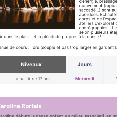
d’énergie, brassage
mouvement (rapide-
saccadé…) sont aut
abordées. Echauffe
corps et de l’espac
ateliers d’explorat
chorégraphies… Le 
selon plusieurs ét
ûr dans le plaisir et la plénitude propres à la danse !
enue de cours : libre (souple et pas trop large) en gardant l
Niveaux
Jours
à partir de 17 ans
Mercredi
aroline Rortais
aroline débute la danse enfant, en milieu associatif, en pr