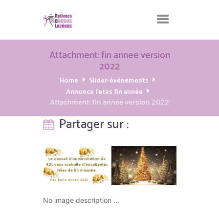
Attachment: fin annee version
2022
Home
Slider-évènements
Annonce fetes fin année
Attachment: fin annee version 2022
Partager sur :
No image description ...