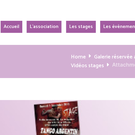
Accueil
L’association
Les stages
Les évènemen
Home
Galerie réservé
Vidéos stages
Attachme