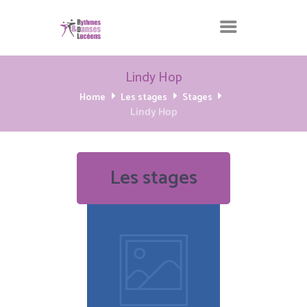
Lindy Hop
Home
Les stages
Stages
Lindy Hop
Les stages