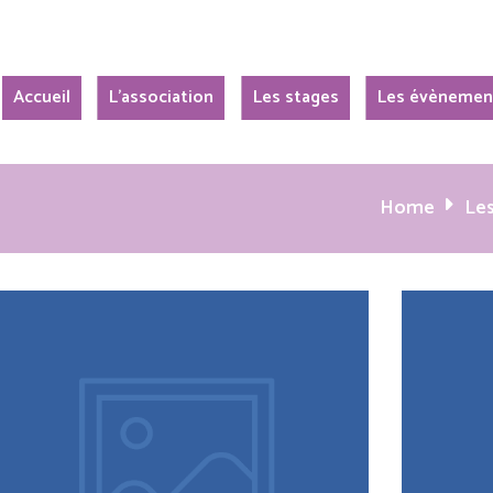
Accueil
L’association
Les stages
Les évènemen
Home
Les