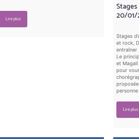
Stages
20/01/
Lire plus
Stages d’
et rock, 
entraîner
Le princi
et Magali
pour vous
chorégrap
proposée 
personne
Lire plus