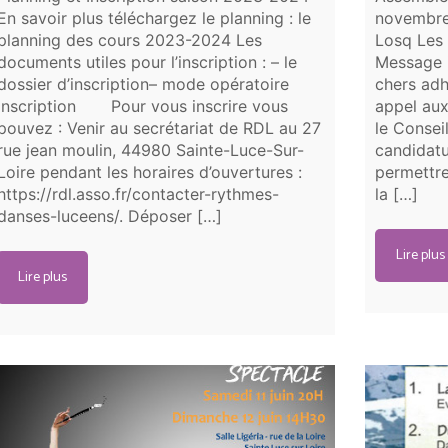
En savoir plus téléchargez le planning : le
novembre 
planning des cours 2023-2024 Les
Losq Les 
documents utiles pour l’inscription : – le
Message i
dossier d’inscription– mode opératoire
chers adh
inscription Pour vous inscrire vous
appel aux
pouvez : Venir au secrétariat de RDL au 27
le Consei
rue jean moulin, 44980 Sainte-Luce-Sur-
candidatu
Loire pendant les horaires d’ouvertures :
permettre
https://rdl.asso.fr/contacter-rythmes-
la […]
danses-luceens/. Déposer […]
Lire plus
Lire plus