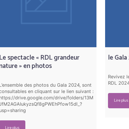
Le spectacle « RDL grandeur
le Gala
nature » en photos
Revivez l
RDL 202
L’ensemble des photos du Gala 2024, sont
consultables en cliquant sur le lien suivant :
https://drive.google.com/drive/folders/13M
Lire plus
JfM2AGAIukyzsQf8gPWEhPfow15dI_?
usp=sharing
Lire plus