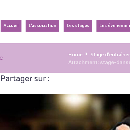
Accueil
L’association
Les stages
Les évènemen
Home
Stage d’entraîne
e
Attachment: stage-dans
Partager sur :