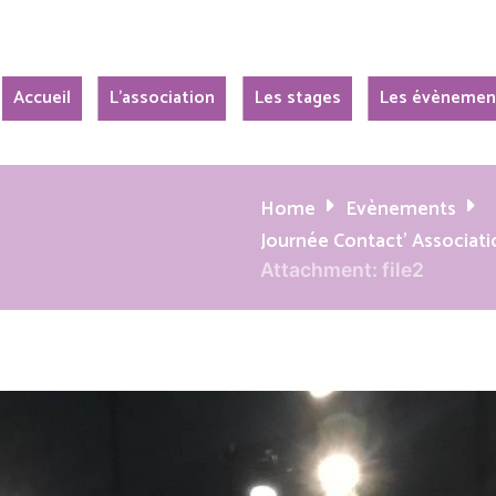
Accueil
L’association
Les stages
Les évènemen
Home
Evènements
Journée Contact' Associati
Attachment: file2