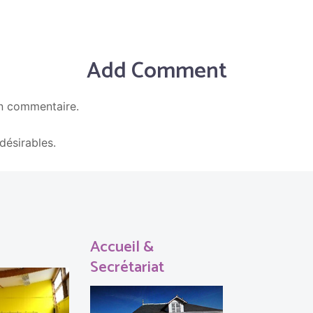
Add Comment
n commentaire.
En savoir plus sur la façon dont les données de vos c
ndésirables.
Accueil &
Secrétariat