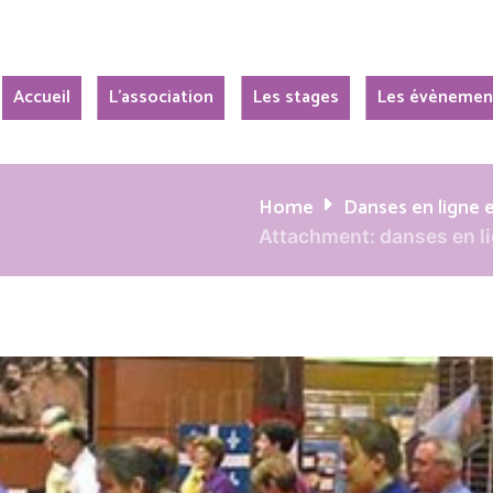
Accueil
L’association
Les stages
Les évènemen
Home
Danses en ligne e
Attachment: danses en l