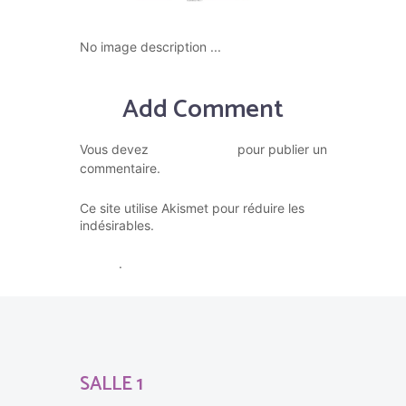
No image description ...
Add Comment
vous connecter
Vous devez
pour publier un
commentaire.
Ce site utilise Akismet pour réduire les
En savoir plus sur la façon dont
indésirables.
les données de vos commentaires sont
traitées
.
SALLE 1