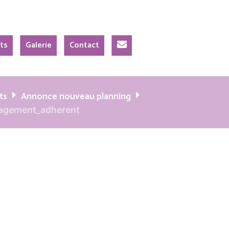
N
ts
Galerie
Contact
o
u
s
é
c
ts
Annonce nouveau planning
r
gagement_adherent
i
r
e