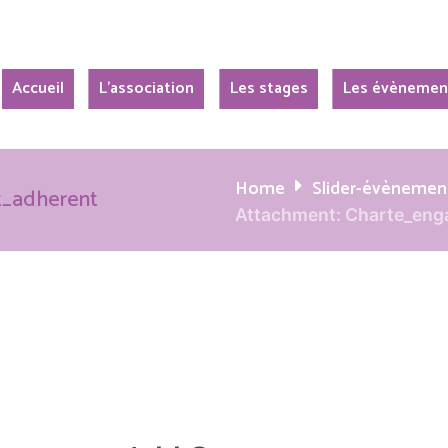
Accueil
L’association
Les stages
Les évènemen
Home
Slider-évènemen
t_adherent
Attachment: Charte_en