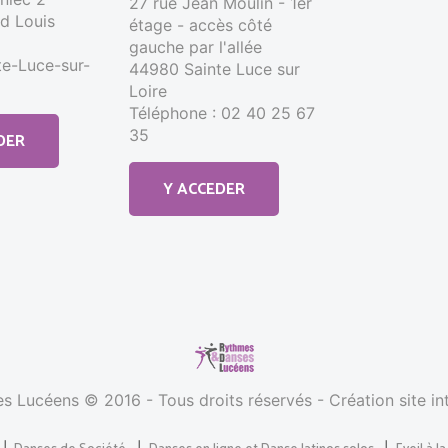
27 rue Jean Moulin - 1er
d Louis
étage - accès côté
gauche par l'allée
e-Luce-sur-
44980 Sainte Luce sur
Loire
Téléphone : 02 40 25 67
35
DER
Y ACCEDER
 Lucéens © 2016 - Tous droits réservés - Création site in