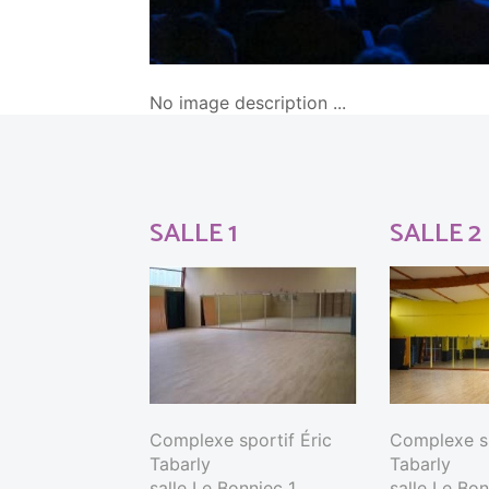
No image description ...
SALLE 1
SALLE 2
Complexe sportif Éric
Complexe sp
Tabarly
Tabarly
salle Le Bonniec 1
salle Le Bo