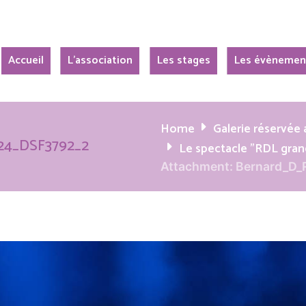
Accueil
L’association
Les stages
Les évènemen
Home
Galerie réservé
24_DSF3792_2
Le spectacle "RDL gran
Attachment: Bernard_D