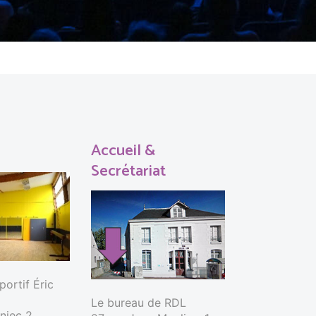
Accueil &
Secrétariat
ortif Éric
Le bureau de RDL
nniec 2