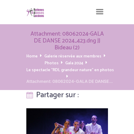
Attachment: 08062024-GALA
DE DANSE 2024_423.dng JJ
Bideau (2)
Home
Galerie réservée aux membres
Photos
Gala 2024
Le spectacle "RDL grandeur nature" en photos
Attachment: 08062024-GALA DE DANSE...
Partager sur :